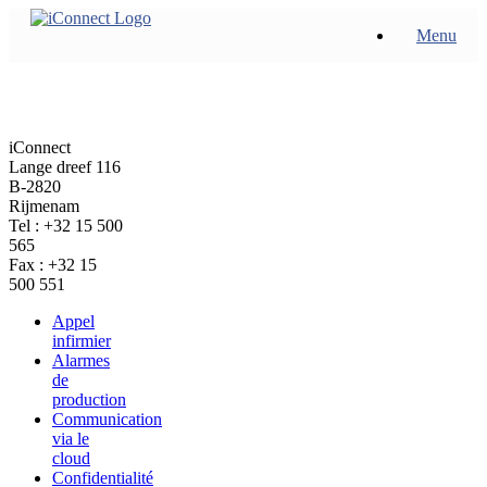
Skip
Menu
to
content
iConnect
Lange dreef 116
B-2820
Rijmenam
Tel : +32 15 500
565
Fax : +32 15
500 551
Appel
infirmier
Alarmes
de
production
Communication
via le
cloud
Confidentialité